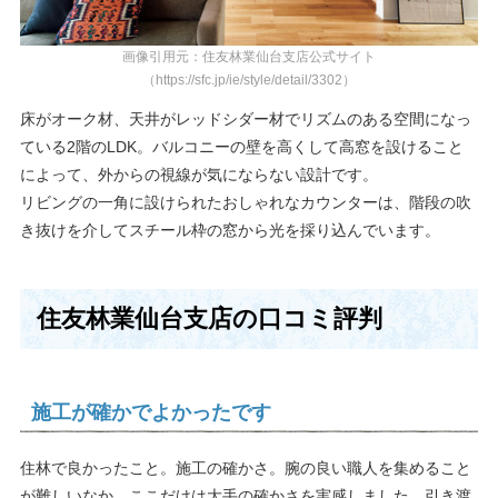
画像引用元：住友林業仙台支店公式サイト
（https://sfc.jp/ie/style/detail/3302）
床がオーク材、天井がレッドシダー材でリズムのある空間になっ
ている2階のLDK。バルコニーの壁を高くして高窓を設けること
によって、外からの視線が気にならない設計です。
リビングの一角に設けられたおしゃれなカウンターは、階段の吹
き抜けを介してスチール枠の窓から光を採り込んでいます。
住友林業仙台支店の口コミ評判
施工が確かでよかったです
住林で良かったこと。施工の確かさ。腕の良い職人を集めること
が難しいなか、ここだけは大手の確かさを実感しました。引き渡