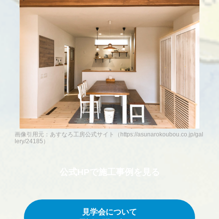
画像引用元：あすなろ工房公式サイト（https://asunarokoubou.co.jp/gal
lery/24185）
公式HPで
施工事例を見る
見学会について