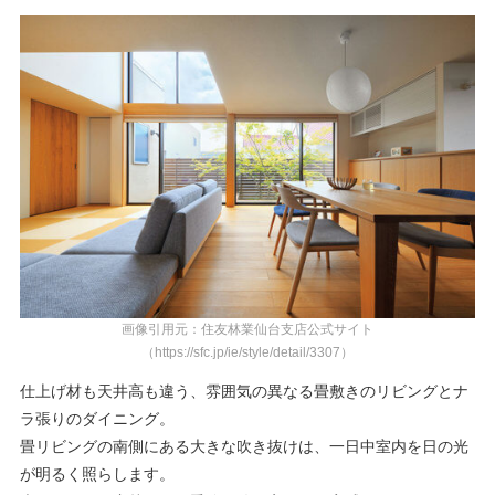
画像引用元：住友林業仙台支店公式サイト
（https://sfc.jp/ie/style/detail/3307）
仕上げ材も天井高も違う、雰囲気の異なる畳敷きのリビングとナ
ラ張りのダイニング。
畳リビングの南側にある大きな吹き抜けは、一日中室内を日の光
が明るく照らします。