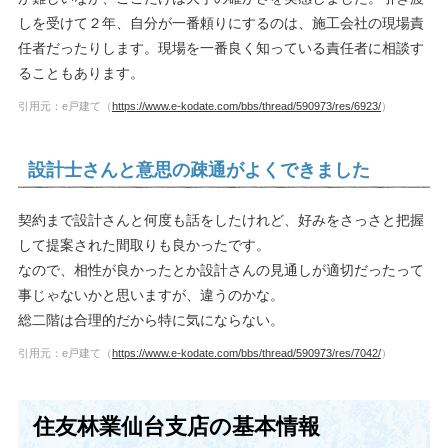
しを受けて２年、自分が一番頼りにするのは、施工会社の現場責
任者だったりします。現場を一番良く知っている責任者に相談す
ることもあります。
引用元：e戸建て（
https://www.e-kodate.com/bbs/thread/590973/res/6923/
）
設計士さんと意思の疎通がよくできました
契約まで設計さんと何度も話をしたけれど、好みをさっさと把握
して提案された間取りも良かったです。
なので、相性が良かったとか設計さんの見通しが適切だったって
事じゃないかと思いますが、違うのかな。
総二階は合理的だから特に気にならない。
引用元：e戸建て（
https://www.e-kodate.com/bbs/thread/590973/res/7042/
）
住友林業仙台支店の基本情報