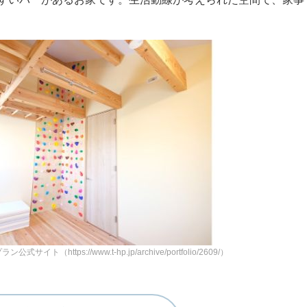
（https://www.t-hp.jp/archive/portfolio/2609/）