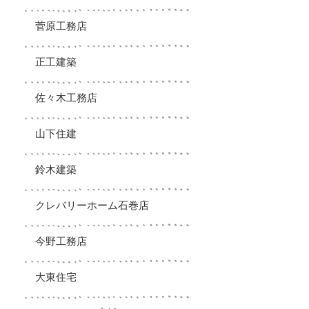
菅原工務店
正工建築
佐々木工務店
山下住建
鈴木建築
クレバリーホーム石巻店
今野工務店
大東住宅