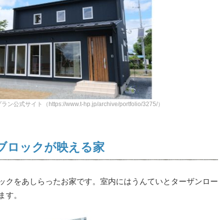
（https://www.t-hp.jp/archive/portfolio/3275/）
ブロックが映える家
ックをあしらったお家です。室内にはうんていとターザンロー
ます。