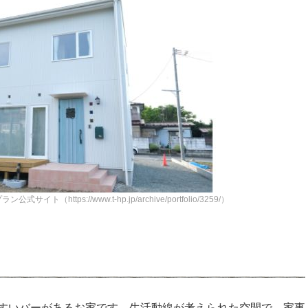
（https://www.t-hp.jp/archive/portfolio/3259/）
すいバーがあるお家です。生活動線が考えられた空間で、家事